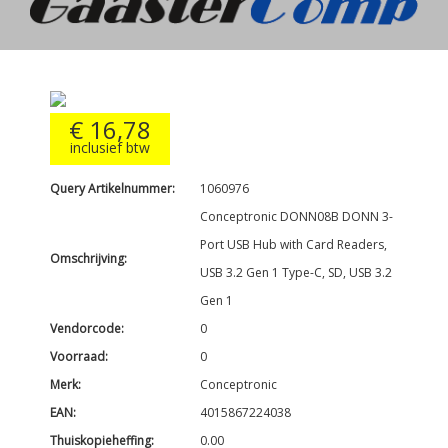
€ 16,78
inclusief btw
Query Artikelnummer:
1060976
Conceptronic DONN08B DONN 3-
Port USB Hub with Card Readers,
Omschrijving:
USB 3.2 Gen 1 Type-C, SD, USB 3.2
Gen 1
Vendorcode:
0
Voorraad:
0
Merk:
Conceptronic
EAN:
4015867224038
Thuiskopieheffing:
0.00