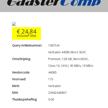
€ 24,84
inclusief btw
Query Artikelnummer:
1067541
Verbatim 44085 Micro SDXC
Omschrijving:
Premium, 128 GB, MicroSDXC,
Class 10, UHS-I, 45 MB/s, 10 MB/s
Vendorcode:
44085
Voorraad:
175
Merk:
Verbatim
EAN:
23942440857
Thuiskopieheffing:
0.00