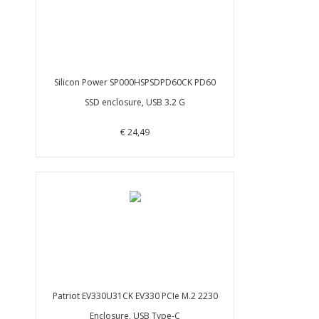
Silicon Power SP000HSPSDPD60CK PD60
SSD enclosure, USB 3.2 G
€ 24,49
Patriot EV330U31CK EV330 PCIe M.2 2230
Enclosure, USB Type-C